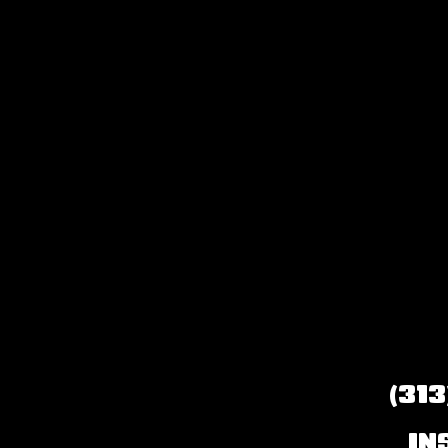
(313
IN